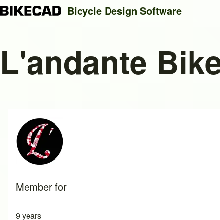
Bicycle Design Software
L'andante Bik
Search
Close search
Member for
9 years