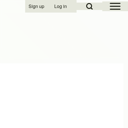
Open Sidebar Mai
Open Search Block
Sign up
Log in
User account menu